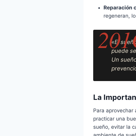
Reparación c
regeneran, lo
«El sueño
puede ser
Un sueño
prevenci
La Importan
Para aprovechar a
practicar una bue
sueño, evitar la 
ambiente de sueño