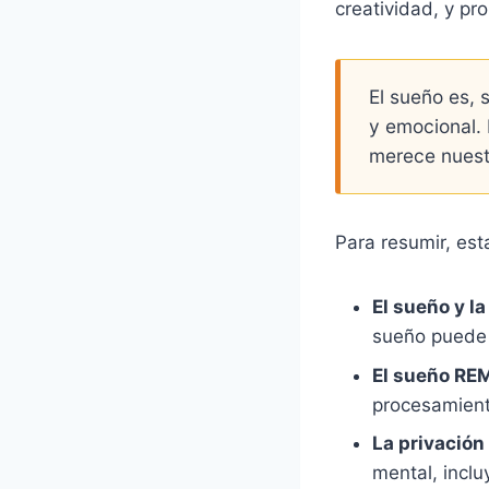
creatividad, y pr
El sueño es, 
y emocional. 
merece nuest
Para resumir, est
El sueño y l
sueño puede 
El sueño REM
procesamient
La privación
mental, incl