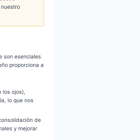
 nuestro
e son esenciales
ueño proporciona a
los ojos),
a, lo que nos
 consolidación de
nales y mejorar