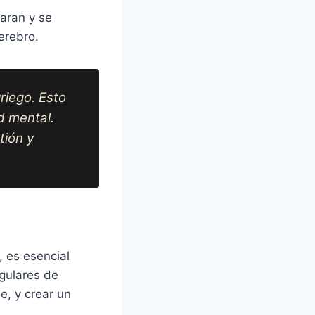
paran y se
erebro.
riego. Esto
d mental.
tión y
, es esencial
egulares de
e, y crear un