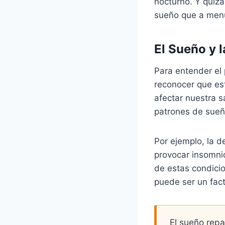
nocturno. Y quizá
sueño que a men
El Sueño y 
Para entender el 
reconocer que est
afectar nuestra s
patrones de sueñ
Por ejemplo, la d
provocar insomnio
de estas condicio
puede ser un fact
El sueño repa