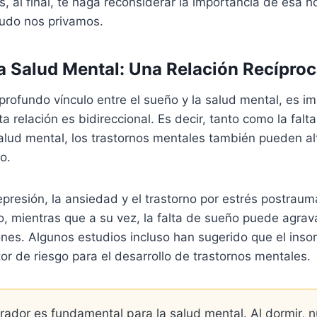
s, al final, te haga reconsiderar la importancia de esa h
udo nos privamos.
la Salud Mental: Una Relación Recípro
profundo vínculo entre el sueño y la salud mental, es i
a relación es bidireccional. Es decir, tanto como la fal
alud mental, los trastornos mentales también pueden al
o.
epresión, la ansiedad y el trastorno por estrés postrau
, mientras que a su vez, la falta de sueño puede agrav
nes. Algunos estudios incluso han sugerido que el inso
or de riesgo para el desarrollo de trastornos mentales.
rador es fundamental para la salud mental. Al dormir, n