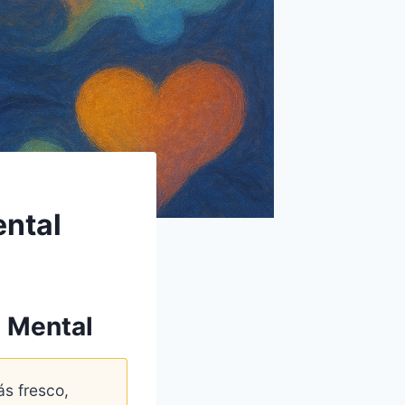
ental
d Mental
s fresco,