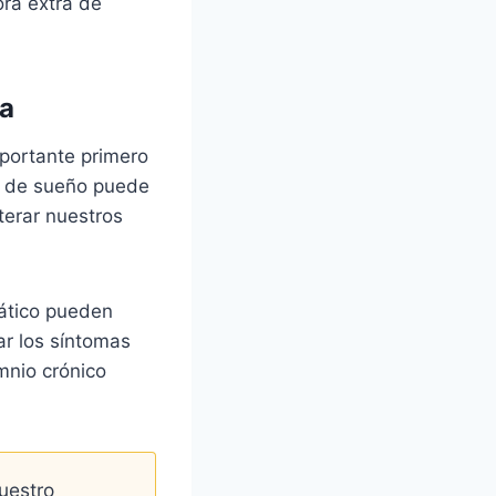
ora extra de
ca
mportante primero
ta de sueño puede
terar nuestros
mático pueden
ar los síntomas
mnio crónico
uestro