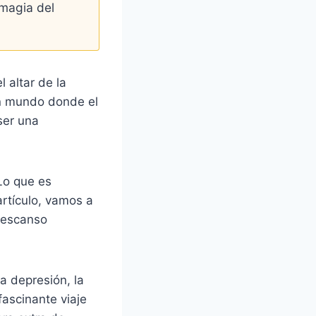
 magia del
 altar de la
un mundo donde el
ser una
 Lo que es
artículo, vamos a
 descanso
a depresión, la
fascinante viaje