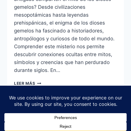
gemelos? Desde civilizaciones
mesopotámicas hasta leyendas
prehispánicas, el enigma de los dioses
gemelos ha fascinado a historiadores,
antropólogos y curiosos de todo el mundo.
Comprender este misterio nos permite
descubrir conexiones ocultas entre mitos,
símbolos y creencias que han perdurado
durante siglos. En…
EL
LEER MÁS
ENIGMA
DE
LOS
DIOSES
GEMELOS:
DUALIDAD,
© 2026 Explorar Clips - Tema para WordPress
ARQUETIPOS
por
Kadence WP