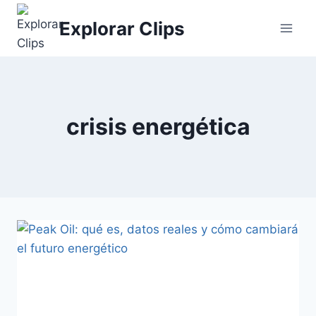
Saltar
Explorar Clips
al
contenido
crisis energética