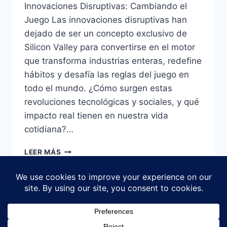
Innovaciones Disruptivas: Cambiando el
Juego Las innovaciones disruptivas han
dejado de ser un concepto exclusivo de
Silicon Valley para convertirse en el motor
que transforma industrias enteras, redefine
hábitos y desafía las reglas del juego en
todo el mundo. ¿Cómo surgen estas
revoluciones tecnológicas y sociales, y qué
impacto real tienen en nuestra vida
cotidiana?…
INNOVACIONES
LEER MÁS
DISRUPTIVAS:
EJEMPLOS,
IMPACTO
Y
CLAVES
PARA
© 2026 Explorar Clips - Tema para WordPress
APROVECHAR