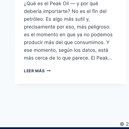
¿Qué es el Peak Oil — y por qué
debería importarte? No es el fin del
petróleo. Es algo más sutil y,
precisamente por eso, más peligroso:
es el momento en que ya no podemos
producir más del que consumimos. Y
ese momento, según los datos, está
más cerca de lo que parece. El Peak…
PEAK
LEER MÁS
OIL:
QUÉ
ES,
DATOS
REALES
Y
CÓMO
CAMBIARÁ
© 2
EL