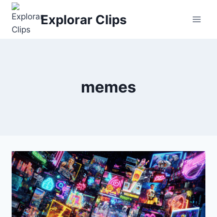
Saltar
Explorar Clips
al
contenido
memes