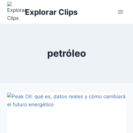
Saltar
Explorar Clips
al
contenido
petróleo