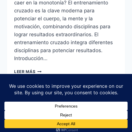
caer en la monotonía? El entrenamiento
cruzado es la clave moderna para
potenciar el cuerpo, la mente y la
motivación, combinando disciplinas para
lograr resultados extraordinarios. El
entrenamiento cruzado integra diferentes
disciplinas para potenciar resultados.
Introducción…
ENTRENAMIENTO
LEER MÁS
CRUZADO:
QUÉ
ES,
BENEFICIOS
Y
CÓMO
© 2026 Explorar Clips - Tema para WordPress
APLICARLO
por
Kadence WP
A
TU