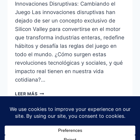
Innovaciones Disruptivas: Cambiando el
Juego Las innovaciones disruptivas han
dejado de ser un concepto exclusivo de
Silicon Valley para convertirse en el motor
que transforma industrias enteras, redefine
hábitos y desafía las reglas del juego en
todo el mundo. ¿Cómo surgen estas
revoluciones tecnológicas y sociales, y qué
impacto real tienen en nuestra vida
cotidiana?…
INNOVACIONES
LEER MÁS
DISRUPTIVAS:
EJEMPLOS,
IMPACTO
Y
CLAVES
PARA
© 2026 Explorar Clips - Tema para WordPress
APROVECHAR