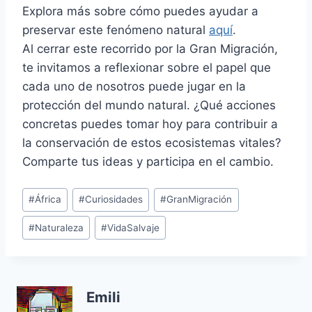
Explora más sobre cómo puedes ayudar a
preservar este fenómeno natural
aquí
.
Al cerrar este recorrido por la Gran Migración,
te invitamos a reflexionar sobre el papel que
cada uno de nosotros puede jugar en la
protección del mundo natural. ¿Qué acciones
concretas puedes tomar hoy para contribuir a
la conservación de estos ecosistemas vitales?
Comparte tus ideas y participa en el cambio.
Etiquetas
#
África
#
Curiosidades
#
GranMigración
de
#
Naturaleza
#
VidaSalvaje
la
entrada:
Emili