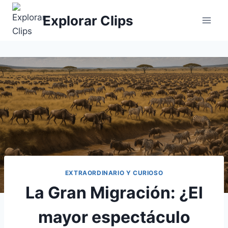
Saltar
Explorar Clips
al
contenido
EXTRAORDINARIO Y CURIOSO
La Gran Migración: ¿El
mayor espectáculo