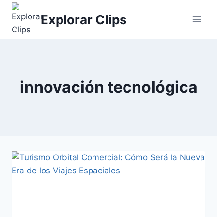
Saltar
Explorar Clips
al
contenido
innovación tecnológica