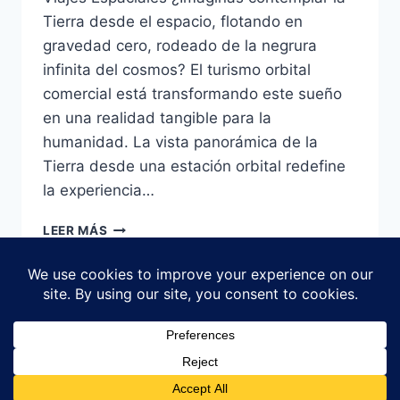
Tierra desde el espacio, flotando en
gravedad cero, rodeado de la negrura
infinita del cosmos? El turismo orbital
comercial está transformando este sueño
en una realidad tangible para la
humanidad. La vista panorámica de la
Tierra desde una estación orbital redefine
la experiencia…
TURISMO
LEER MÁS
ORBITAL
COMERCIAL:
CÓMO
SERÁ
LA
NUEVA
© 2026 Explorar Clips - Tema para WordPress
ERA
por
Kadence WP
DE
LOS