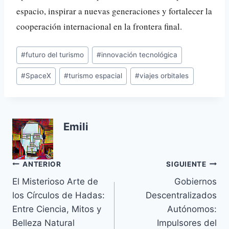
espacio, inspirar a nuevas generaciones y fortalecer la
cooperación internacional en la frontera final.
Etiquetas
#
futuro del turismo
#
innovación tecnológica
de
#
SpaceX
#
turismo espacial
#
viajes orbitales
la
entrada:
Emili
Navegación
ANTERIOR
SIGUIENTE
El Misterioso Arte de
Gobiernos
de
los Círculos de Hadas:
Descentralizados
entradas
Entre Ciencia, Mitos y
Autónomos:
Belleza Natural
Impulsores del