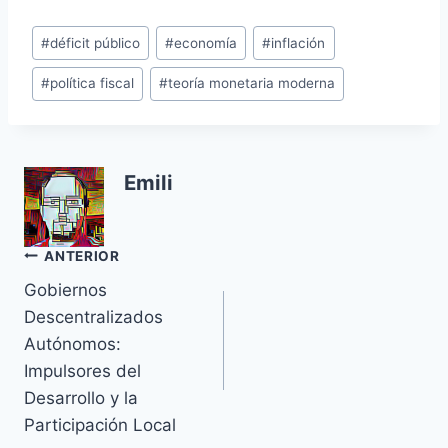
Etiquetas
#
déficit público
#
economía
#
inflación
de
#
política fiscal
#
teoría monetaria moderna
la
entrada:
Emili
Navegación
ANTERIOR
Gobiernos
de
Descentralizados
entradas
Autónomos:
Impulsores del
Desarrollo y la
Participación Local