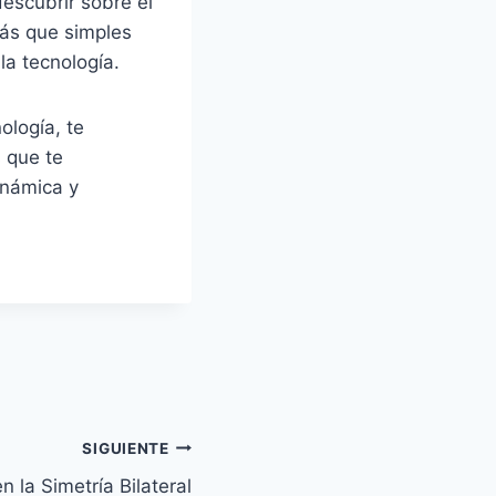
scubrir sobre el
más que simples
a tecnología.
ología, te
s que te
inámica y
SIGUIENTE
n la Simetría Bilateral