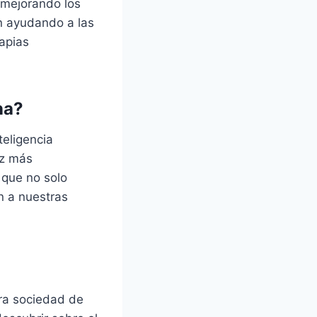
 mejorando los
án ayudando a las
apias
na?
teligencia
ez más
 que no solo
n a nuestras
tra sociedad de