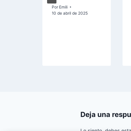
da
Por
Emili
10 de abril de 2025
e 2025
Deja una resp
Lo siento, debes est