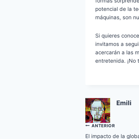
formas sorprende
potencial de la t
máquinas, son nu
Si quieres conoce
invitamos a segu
acercarán a las m
entretenida. ¡No t
Emili
Navegación
ANTERIOR
El impacto de la glob