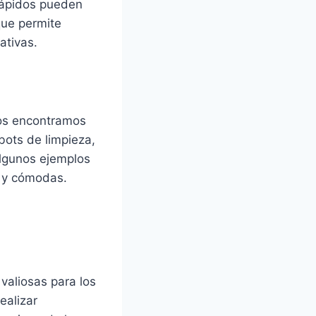
 rápidos pueden
que permite
ativas.
los encontramos
bots de limpieza,
algunos ejemplos
s y cómodas.
valiosas para los
ealizar