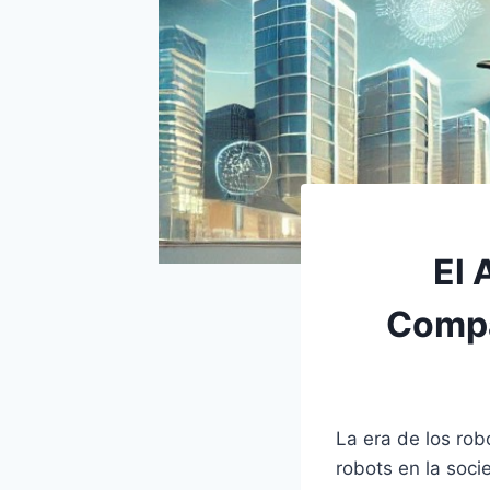
El 
Compa
La era de los robo
robots en la soc