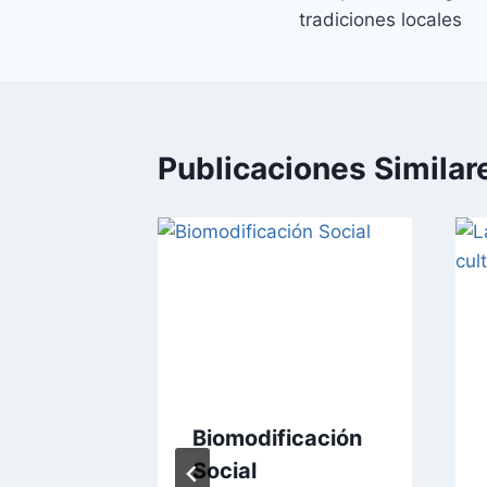
de
tradiciones locales
entradas
Publicaciones Similar
n
Biomodificación
Social