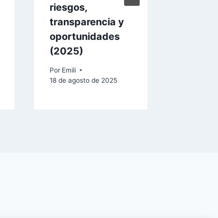
riesgos,
s
transparencia y
Por
Emili
oportunidades
23 de marz
(2025)
Por
Emili
18 de agosto de 2025