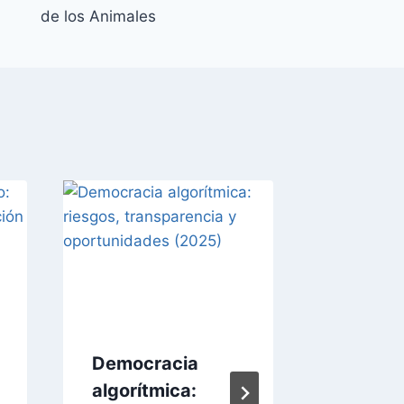
de los Animales
Democracia
Ciudad
algorítmica:
Neuroa