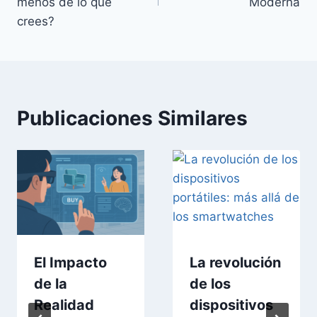
entradas
menos de lo que
Moderna
crees?
Publicaciones Similares
El Impacto
La revolución
de la
de los
Realidad
dispositivos