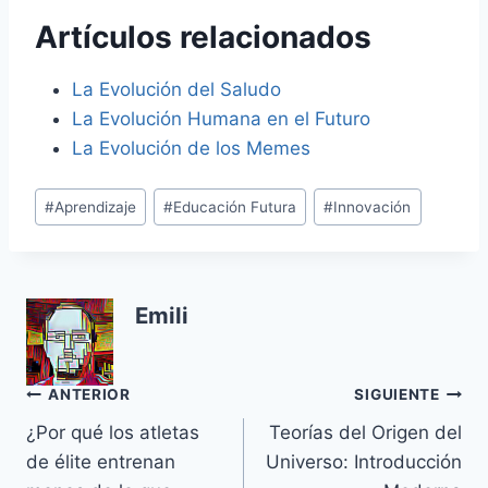
Artículos relacionados
La Evolución del Saludo
La Evolución Humana en el Futuro
La Evolución de los Memes
Etiquetas
#
Aprendizaje
#
Educación Futura
#
Innovación
de
la
entrada:
Emili
Navegación
ANTERIOR
SIGUIENTE
¿Por qué los atletas
Teorías del Origen del
de
de élite entrenan
Universo: Introducción