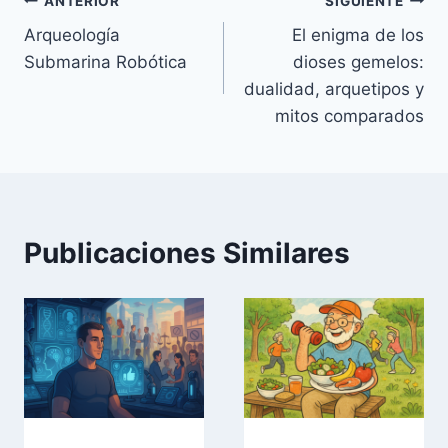
Navegación
ANTERIOR
SIGUIENTE
Arqueología
El enigma de los
de
Submarina Robótica
dioses gemelos:
entradas
dualidad, arquetipos y
mitos comparados
Publicaciones Similares