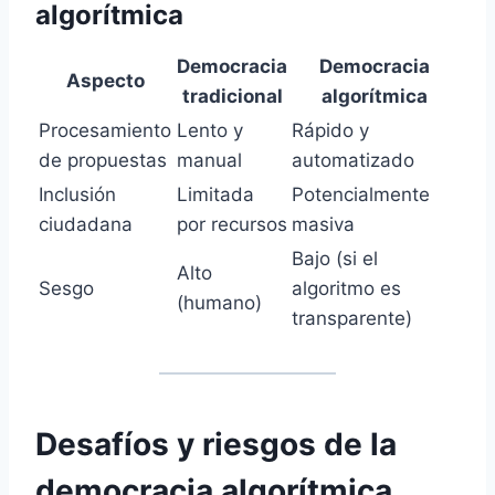
algorítmica
Democracia
Democracia
Aspecto
tradicional
algorítmica
Procesamiento
Lento y
Rápido y
de propuestas
manual
automatizado
Inclusión
Limitada
Potencialmente
ciudadana
por recursos
masiva
Bajo (si el
Alto
Sesgo
algoritmo es
(humano)
transparente)
Desafíos y riesgos de la
democracia algorítmica