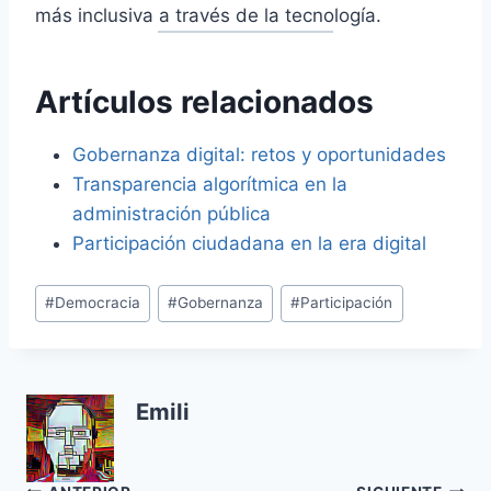
más inclusiva a través de la tecnología.
Artículos relacionados
Gobernanza digital: retos y oportunidades
Transparencia algorítmica en la
administración pública
Participación ciudadana en la era digital
Etiquetas
#
Democracia
#
Gobernanza
#
Participación
de
la
entrada:
Emili