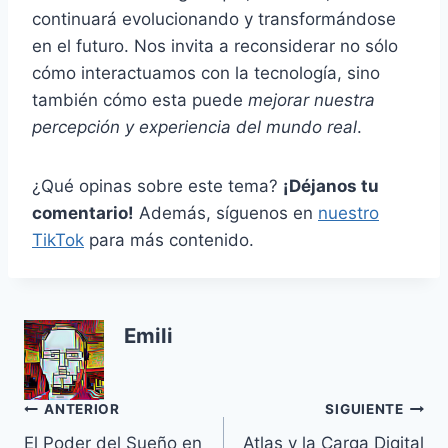
continuará evolucionando y transformándose
en el futuro. Nos invita a reconsiderar no sólo
cómo interactuamos con la tecnología, sino
también cómo esta puede
mejorar nuestra
percepción y experiencia del mundo real
.
¿Qué opinas sobre este tema?
¡Déjanos tu
comentario!
Además, síguenos en
nuestro
TikTok
para más contenido.
Emili
Navegación
ANTERIOR
SIGUIENTE
El Poder del Sueño en
Atlas y la Carga Digital